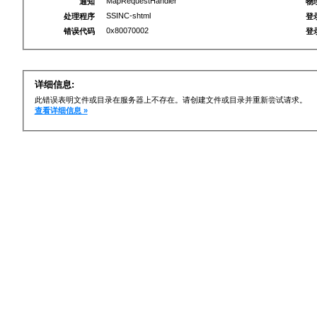
MapRequestHandler
通知
物
SSINC-shtml
处理程序
登
0x80070002
错误代码
登
详细信息:
此错误表明文件或目录在服务器上不存在。请创建文件或目录并重新尝试请求。
查看详细信息 »