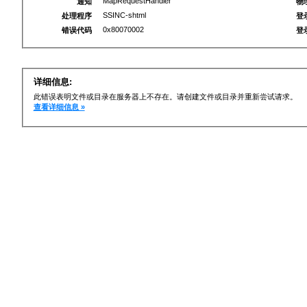
MapRequestHandler
通知
物
SSINC-shtml
处理程序
登
0x80070002
错误代码
登
详细信息:
此错误表明文件或目录在服务器上不存在。请创建文件或目录并重新尝试请求。
查看详细信息 »