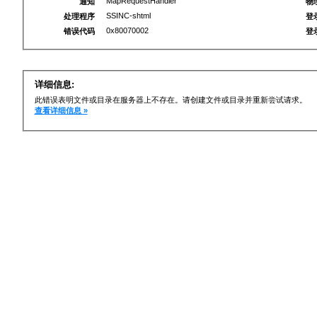
MapRequestHandler
通知
物
SSINC-shtml
处理程序
登
0x80070002
错误代码
登
详细信息:
此错误表明文件或目录在服务器上不存在。请创建文件或目录并重新尝试请求。
查看详细信息 »