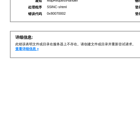
MapRequestHandler
通知
物
SSINC-shtml
处理程序
登
0x80070002
错误代码
登
详细信息:
此错误表明文件或目录在服务器上不存在。请创建文件或目录并重新尝试请求。
查看详细信息 »