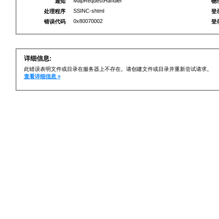
MapRequestHandler
通知
物
SSINC-shtml
处理程序
登
0x80070002
错误代码
登
详细信息:
此错误表明文件或目录在服务器上不存在。请创建文件或目录并重新尝试请求。
查看详细信息 »